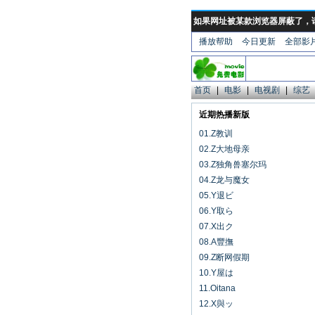
如果网址被某款浏览器屏蔽了，
播放帮助
今日更新
全部影
首页
|
电影
|
电视剧
|
综艺
近期热播新版
01.Z教训
02.Z大地母亲
03.Z独角兽塞尔玛
04.Z龙与魔女
05.Y退ビ
06.Y取ら
07.X出ク
08.A豐撫
09.Z断网假期
10.Y屋は
11.Oitana
12.X與ッ