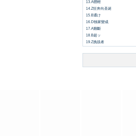
13.A體輕
14.Z狂奔向圣诞
15.B通け
16.D独家變成
17.A雞斷
18.B超ッ
19.Z挑战者