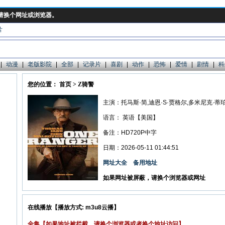
请换个网址或浏览器。
片
|
动漫
|
老版影院
|
全部
|
记录片
|
喜剧
|
动作
|
恐怖
|
爱情
|
剧情
|
科
您的位置： 首页 > Z骑警
主演：托马斯·简,迪恩·S·贾格尔,多米尼克·蒂
语言：
英语【美国】
备注：HD720P中字
日期：2026-05-11 01:44:51
网址大全
备用地址
如果网址被屏蔽，请换个浏览器或网址
在线播放【播放方式: m3u8云播】
全集【如果地址被拦截，请换个浏览器或者换个地址访问】